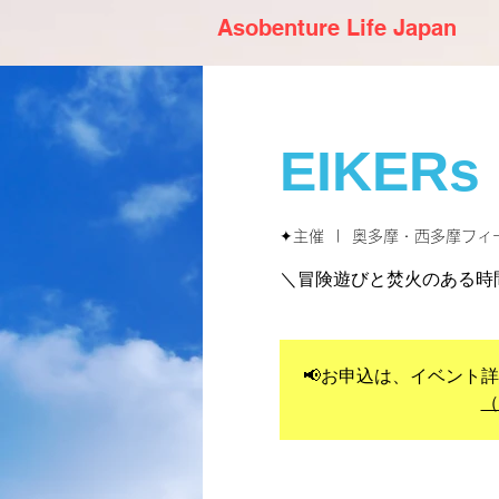
Asobenture Life Japan
EIKERs
✦主催
  |  
奥多摩・西多摩フィ
＼冒険遊びと焚火のある時
📢お申込は、イベント
（