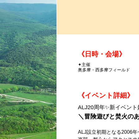
《日時・会場》
✦主催
奥多摩・西多摩フィールド
《イベント詳細》
ALJ20周年✨新イベン
＼冒険遊びと焚火のあ
ALJ設立初期となる200