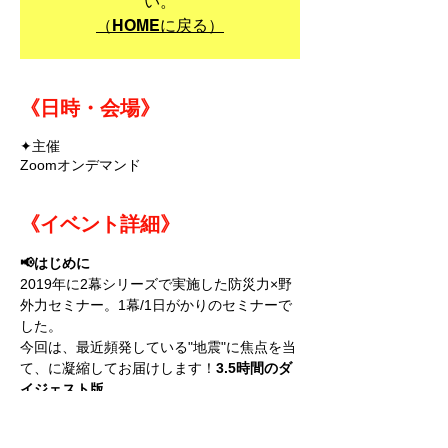
い。
（HOMEに戻る）
《日時・会場》
✦主催
Zoomオンデマンド
《イベント詳細》
📢はじめに
2019年に2幕シリーズで実施した防災力×野
外力セミナー。1幕/1日がかりのセミナーで
した。
今回は、最近頻発している"地震"に焦点を当
て、
に凝縮してお届けします！
3.5時間のダ
イジェスト版
ここで今一度、過去10年(2011-2021)の地震
発生状況をふりかえると