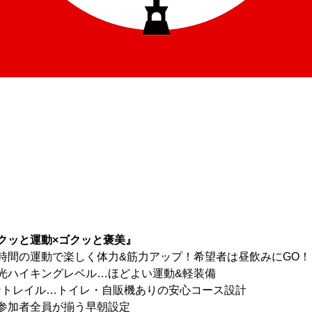
クッと運動×ゴクッと褒美』
時間の運動で楽しく体力&筋力アップ！希望者は昼飲みにGO！
観光ハイキングレベル…ほどよい運動&軽装備
オントレイル…トイレ・自販機ありの安心コース設計
…参加者全員が揃う早朝設定