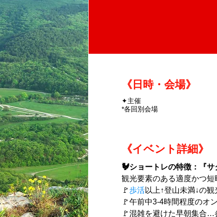
《日時・会場》
✦主催
*各回別会場
《イベント詳細》
🐓ショートレの特徴：『サ
観光要素のある適度かつ短
🚩
歩活
以上↑登山未満↓の
🚩午前中3-4時間程度の
🚩混雑を避けた早朝集合