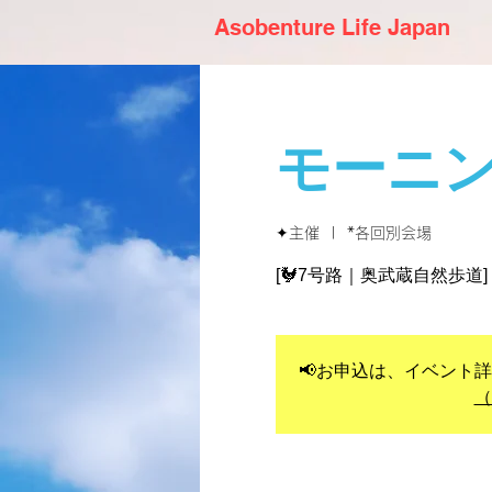
Asobenture Life Japan
モーニ
✦主催
  |  
*各回別会場
[🐓7号路｜奥武蔵自然歩道]
📢お申込は、イベント
（