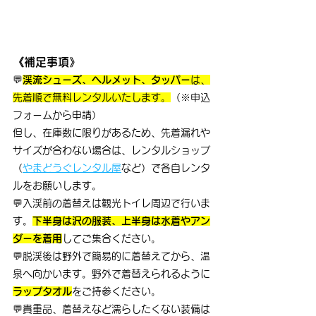
《補足事項》
💬
渓流シューズ、ヘルメット、タッパー
は、
先着順で無料レンタルいたします。
（※申込
フォームから申請）
但し、在庫数に限りがあるため、先着漏れや
サイズが合わない場合は、レンタルショップ
（
やまどうぐレンタル屋
など）
で各自レンタ
ルをお願いします。
💬入渓前の着替えは観光トイレ周辺で行いま
す。
下半身は沢の服装、上半身は水着やアン
ダーを着用
してご集合ください。
💬脱渓後は野外で簡易的に着替えてから、温
泉へ向かいます。野外で着替えられるように
ラップタオル
をご持参ください。
💬貴重品、着替えなど濡らしたくない装備は