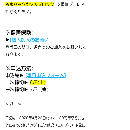
防水パックやジップロック
（2重推奨）に入
れてください。
💦
傷害保険:
▶
[個人加入のお願い]
💬当面の間は、各自でのご加入をお願いして
おります。
💦
申込方法:
申込先▶ 
[専用申込フォーム]
二次締切
▶ 
8/8(土)
一次締切
▶ 
7/31(金)
≫以上≪
下記は、2026年4月22日(水)に、20周年祭でお世
話になった御岳のダイゴと越沢（こいざわ）下見に