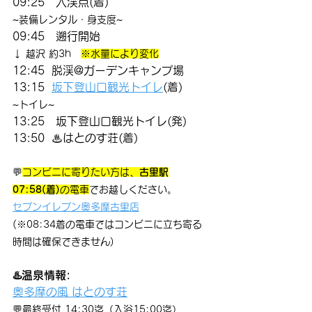
09:25　入渓点(着)
~装備レンタル・身支度~
09:45　遡行開始
↓ 越沢 約3h　
※水量により変化
12:45  脱渓@ガーデンキャンプ場
13:15  
坂下登山口観光トイレ
(着)
~トイレ~
13:25　坂下登山口観光トイレ(発)
13:50  ♨はとのす荘(着)
💬
コンビニに寄りたい方は、
古里駅
07:58(着)
の電車
でお越しください。
セブンイレブン奥多摩古里店
(※08:34着の電車ではコンビニに立ち寄る
時間は確保できません)
♨️
温泉情報:
奥多摩の風 はとのす荘
💬最終受付 14:30迄（入浴15:00迄）