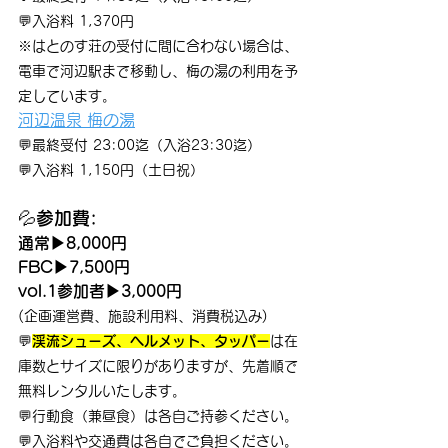
💬入浴料 1,370円
※はとのす荘の受付に間に合わない場合は、
電車で河辺駅まで移動し、梅の湯の利用を予
定しています。
河辺温泉 梅の湯
💬最終受付 23:00迄（入浴23:30迄）
💬入浴料 1,150円（土日祝）
💦
参加費:
通常▶8,000円
FBC▶7,500円
vol.1参加者▶3,000円
(企画運営費、施設利用料、消費税込み)
💬
渓流シューズ、ヘルメット、タッパー
は在
庫数とサイズに限りがありますが、先着順で
無料レンタルいたします。
💬行動食（兼昼食）は各自ご持参ください。
💬入浴料や交通費は各自でご負担ください。