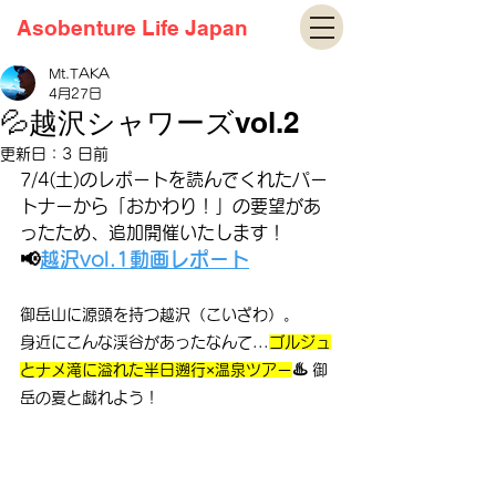
Asobenture Life Japan
Mt.TAKA
4月27日
💦越沢シャワーズvol.2
更新日：
3 日前
7/4(土)のレポートを読んでくれたパー
トナーから「おかわり！」の要望があ
ったため、追加開催いたします！
📢
越沢vol.1動画レポート
御岳山に源頭を持つ越沢（こいざわ）。
身近にこんな渓谷があったなんて...
ゴルジュ
♨️ 
とナメ滝に溢れた半日遡行×温泉ツアー
御
岳の夏と戯れよう！