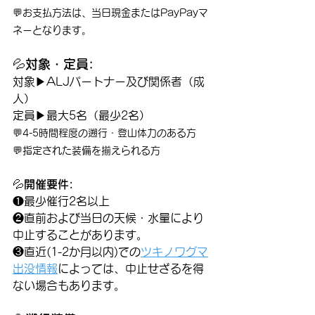
💬お支払方法は、当日現金またはPayPayマ
ネーとなります。
💦
対象・定員:
対象▶ALJパートナー及び関係者（成
人）
定員▶最大5名（最少2名）
💬4-5時間程度の遡行・登山体力のある方
💬指定された装備を揃えられる方
💦
開催要件:
❶最少催行2名以上
❷直前および当日の天候・水量により
中止することがあります。
❸直近(1-2か月以内)での
ツキノワグマ
出没情報
によっては、中止せざるを得
ない場合もあります。