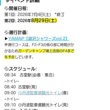
🎊イベント詳細
💦
開催日程:
第1回: 2026年
7月4日(土)　*終了
8月29日(土)
第2回: 2026年
💦
遡行計画:
▶
YAMAP【越沢シャワーズvol.2】
💬遡行コースは、F2~F3の核心部に時間がか
かるため
ガーデンキャンプ場上流部のF4まで
を予定
しています。
💦
スケジュール:
08:34　古里駅(必着・集合)
~トイレ~
08:40  古里駅(発)
09:00  
小丹波駐車場観光トイレ
(着)
~トイレ~
09:10  小丹波駐車場観光トイレ(発)